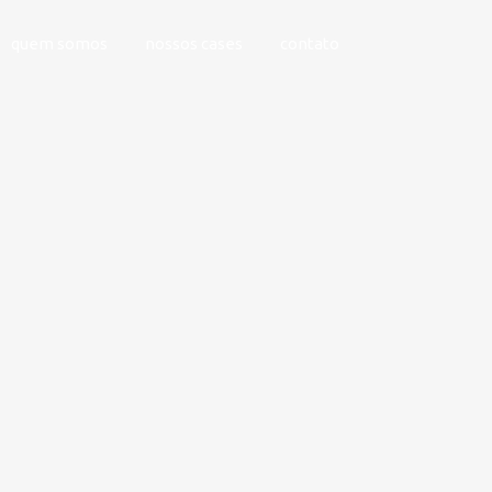
quem somos
nossos cases
contato